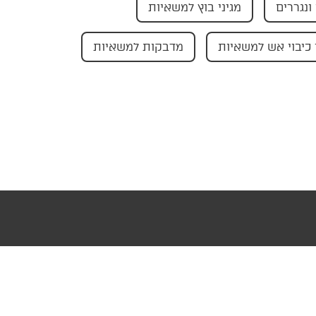
ונגררים
מגיני בוץ למשאיות
כיבוי אש למשאיות
מדבקות למשאיות
עוצב ופותח ע"י AMAGID