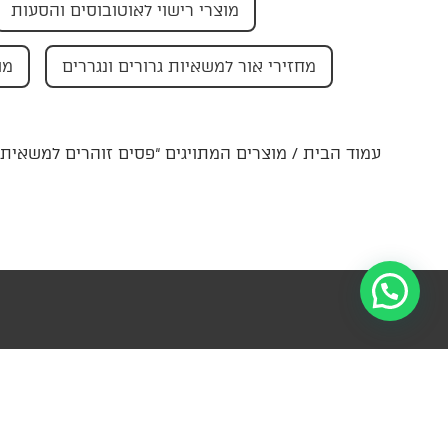
מוצרי רישוי לאוטובוסים והסעות
מחזירי אור למשאיות גרורים ונגררים
מו
עמוד הבית
/ מוצרים המתויגים “פסים זוהרים למשאית”
הרשמו לניוזל
מידע
קטגוריות
פרטי קשר
עדכונים ומ
ראשיות
צור
ההנהלה-
למ
קשר
החצב 4,
עזרה