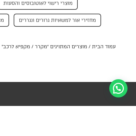
מוצרי רישוי לאוטובוסים והסעות
מחזירי אור למשאיות גרורים ונגררים
מו
עמוד הבית
/ מוצרים המתויגים “מקרר / מקפיא לרכב”
הרשמו לניוזל
מידע
קטגוריות
פרטי קשר
עדכונים ומ
ראשיות
צור
ההנהלה-
למ
קשר
החצב 4,
עזרה