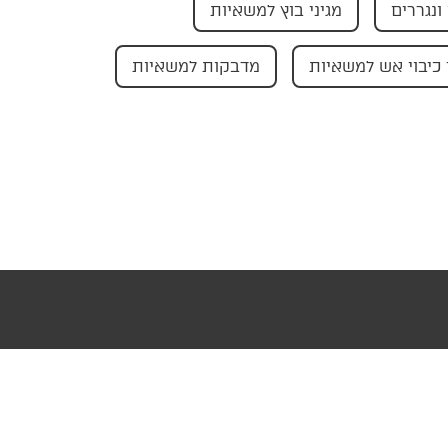
ונגררים
מגיני בוץ למשאיות
כיבוי אש למשאיות
מדבקות למשאיות
עוצב ופותח ע"י AMAGID