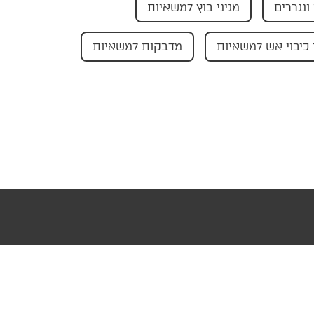
ונגררים
מגיני בוץ למשאיות
כיבוי אש למשאיות
מדבקות למשאיות
עוצב ופותח ע"י AMAGID