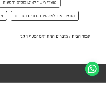
מוצרי רישוי לאוטובוסים והסעות
מחזירי אור למשאיות גרורים ונגררים
מו
עמוד הבית
/ מוצרים המתויגים “מטף 1 קג”
הרשמו לניוזל
מידע
קטגוריות
פרטי קשר
עדכונים ומ
ראשיות
צור
ההנהלה-
למ
קשר
החצב 4,
עזרה