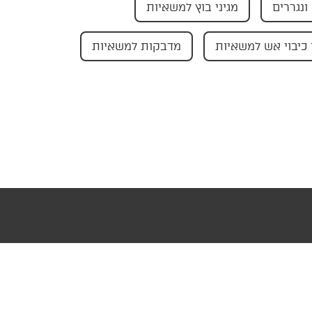
ונגררים
מגיני בוץ למשאיות
כיבוי אש למשאיות
מדבקות למשאיות
עוצב ופותח ע"י AMAGID