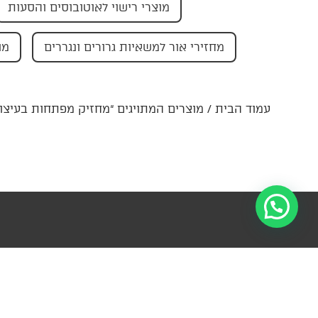
מוצרי רישוי לאוטובוסים והסעות
מחזירי אור למשאיות גרורים ונגררים
מו
עמוד הבית
/ מוצרים המתויגים “מחזיק מפתחות בעיצוב
הרשמו לניוזל
מידע
קטגוריות
פרטי קשר
עדכונים ומ
ראשיות
צור
ההנהלה-
למ
קשר
החצב 4,
עזרה