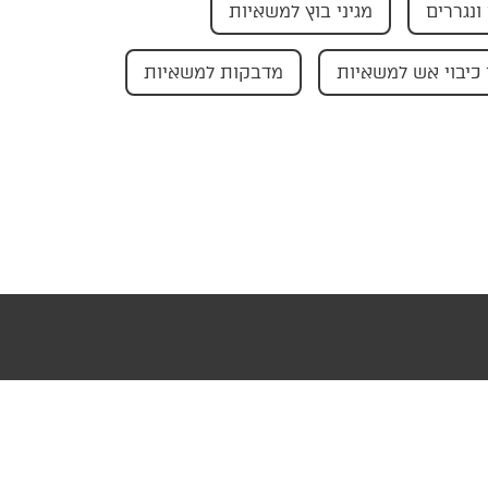
ונגררים
מגיני בוץ למשאיות
כיבוי אש למשאיות
מדבקות למשאיות
עוצב ופותח ע"י AMAGID