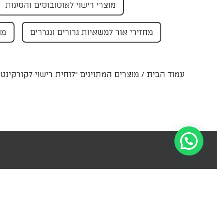
מוצרי רישוי לאוטובוסים והסעות
מחזירי אור למשאיות גרורים ונגררים
מו
עמוד הבית
/ מוצרים המתויגים “לוחית רישוי לקורקינט”
הרשמו לניוזל
מידע
קטגוריות
פרטי קשר
עדכונים ומ
ראשיות
צור
ההנהלה-
למ
קשר
החצב 4,
עזרה