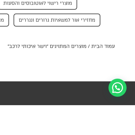
מוצרי רישוי לאוטובוסים והסעות
מחזירי אור למשאיות גרורים ונגררים
מו
עמוד הבית
/ מוצרים המתויגים “וישר איכותי לרכב”
הרשמו לניוזל
מידע
קטגוריות
פרטי קשר
עדכונים ומ
ראשיות
צור
ההנהלה-
למ
קשר
החצב 4,
עזרה