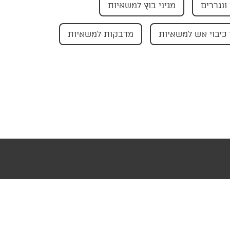
ונגררים
מגיני בוץ למשאיות
כיבוי אש למשאיות
מדבקות למשאיות
עוצב ופותח ע"י AMAGID