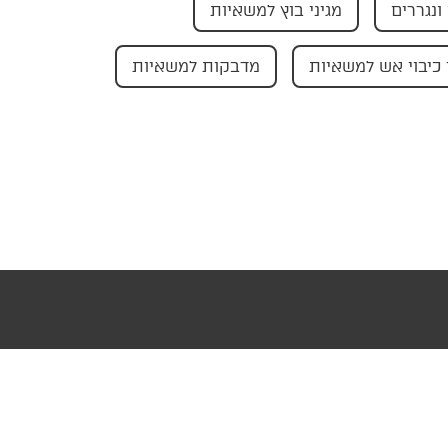
ונגררים
מגיני בוץ למשאיות
כיבוי אש למשאיות
מדבקות למשאיות
עוצב ופותח ע"י AMAGID