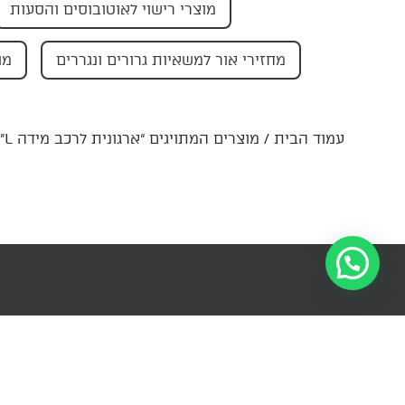
מוצרי רישוי לאוטובוסים והסעות
מחזירי אור למשאיות גרורים ונגררים
מו
עמוד הבית
/ מוצרים המתויגים “ארגונית לרכב מידה L”
הרשמו לניוזל
מידע
קטגוריות
פרטי קשר
עדכונים ומ
ראשיות
צור
ההנהלה-
למ
קשר
החצב 4,
עזרה