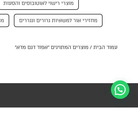
מוצרי רישוי לאוטובוסים והסעות
מחזירי אור למשאיות גרורים ונגררים
מו
עמוד הבית
/ מוצרים המתויגים “אפוד דגם מדא”
הרשמו לניוזל
מידע
קטגוריות
פרטי קשר
עדכונים ומ
ראשיות
צור
ההנהלה-
למ
קשר
החצב 4,
עזרה