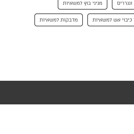
ונגררים
מגיני בוץ למשאיות
כיבוי אש למשאיות
מדבקות למשאיות
עוצב ופותח ע"י AMAGID