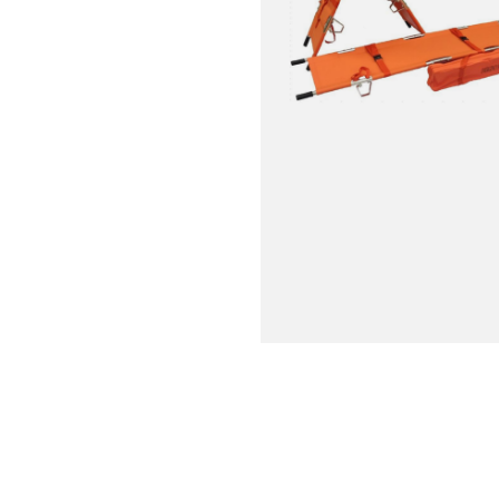
אלונקה
₪
249.00
₪
299.0