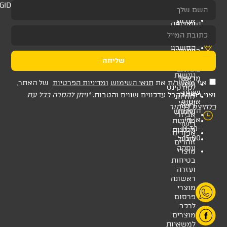
AMAGID
שליחה
ת
תנאי השימוש
ומדיניות הפרטיות
של האתר,
דכונים שווים והטבות.
*ניתן להסרה בכל עת