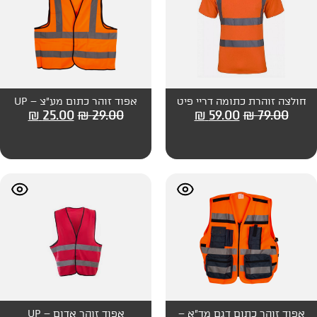
 דריי פיט
אפוד זוהר כתום מע"צ – UP
₪
25.00
₪
29.00
₪
59
גם מד"א –
אפוד זוהר אדום – UP