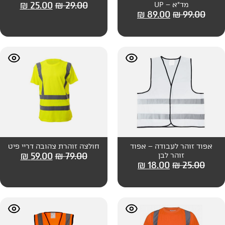
₪
25.00
₪
29.00
₪
89
ה – אפוד
חולצה זוהרת צהובה דריי פיט
₪
59.00
₪
79.00
₪
18