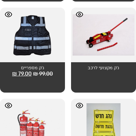
לרכב
ג'ק מספריים
₪
79.00
₪
99.00