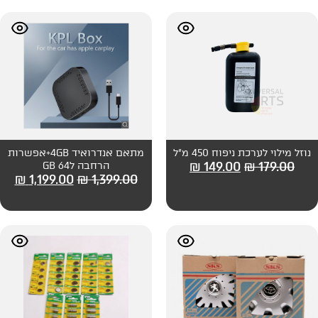
 מ"ל
מתאם אנדרואיד 4GB+אפשרות
₪
149
הרחבה ל64 GB
₪
1,199.00
₪
1,399.00