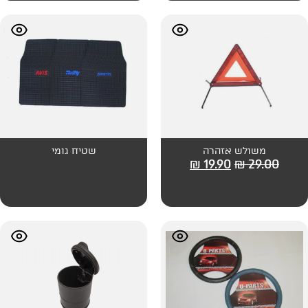
רה
שטיח גומי
₪
19