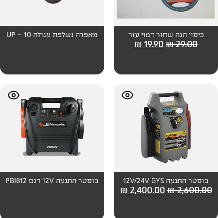
מוי עור
מאפרה נשלפת עגולה 10 – UP
₪
19
בוסטר התנעה 12V דגם PBI812
₪
2,400