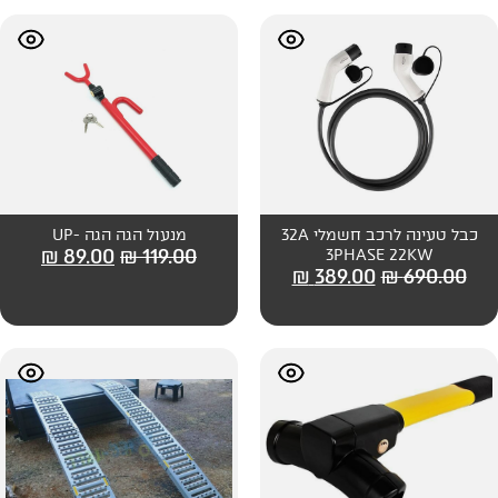
כבל טעינה לרכב חשמלי 32A
מנעול הגה הגה -UP
₪
89.00
₪
119.00
3P
₪
389