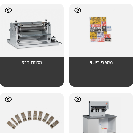
וי
מכונת צבע