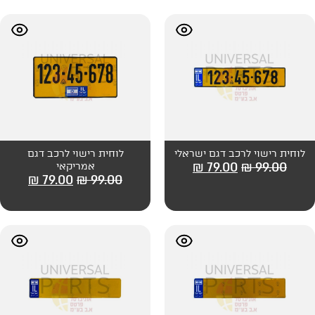
דגם ישראלי
לוחית רישוי לרכב דגם
₪
79
אמריקאי
₪
79.00
₪
99.00