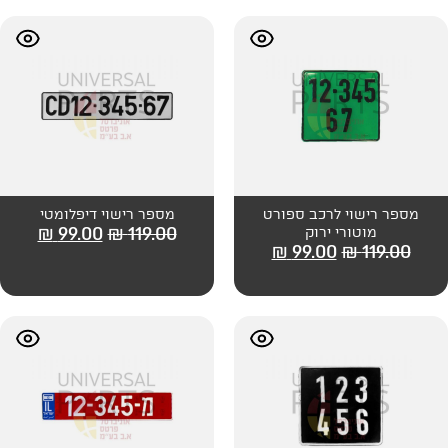
ב ספורט
מספר רישוי דיפלומטי
₪
99.00
₪
119.00
ק
₪
99