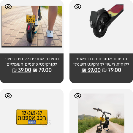
ם שיאומי
תושבת אחורית ללוחית רישוי
קינט חשמלי
לקורקינט/אופניים חשמליים
₪
39.00
₪
79.00
₪
39