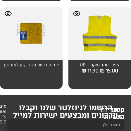
– UP
לוחית רישוי בלנק קטן לאופנוע
₪
11
לניוזלטר שלנו וקבלו
עוצב
ופותח
 ומבצעים ישירות למייל
ע"י
AMAGID