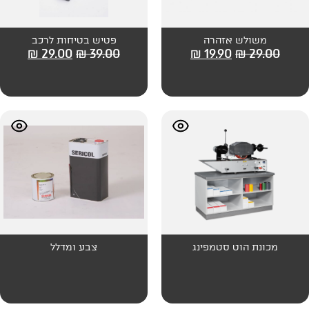
רה
פטיש בטיחות לרכב
₪
29.00
₪
39.00
₪
19
מפינג
צבע ומדלל