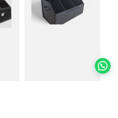
ארגונית מפוארת לתא מטען אחורי
ארגוני
מידה 30*32*52 ס"מ