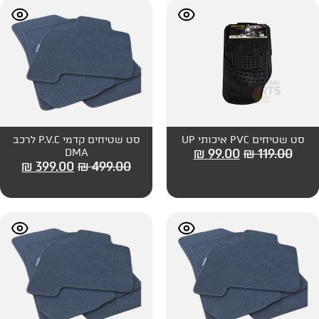
סט שטיחים קדמי P.V.C לרכב
₪
99
DMA
₪
399.00
₪
499.00