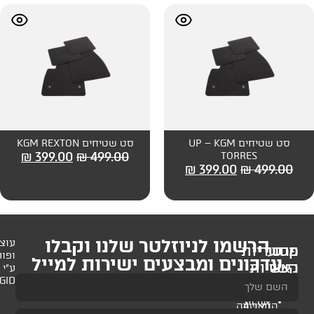
יחים UP – KGM
סט שטיחים KGM REXTON
₪
399.00
₪
499.00
₪
399
לניוזלטר שלנו וקבלו
עוצב
ופותח
 ומבצעים ישירות למייל
ע"י
AMAGID