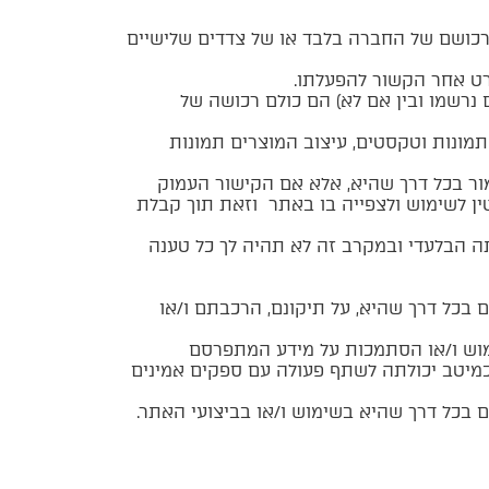
נם רכושם של החברה בלבד או של צדדים שלישיים
פרט אחר הקשור להפעלתו.
w ) של האתר, סימני המסחר (בין אם נרשמו ובין אם לא) הם כולם רכושה של
 תמונות וטקסטים, עיצוב המוצרים תמונות
מור בכל דרך שהיא, אלא אם הקישור העמוק
ין לשימוש ולצפייה בו באתר וזאת תוך קבלת
ה הבלעדי ובמקרב זה לא תהיה לך כל טענה
ם בכל דרך שהיא, על תיקונם, הרכבתם ו/או
ימוש ו/או הסתמכות על מידע המתפרסם
כמיטב יכולתה לשתף פעולה עם ספקים אמינים
ם בכל דרך שהיא בשימוש ו/או בביצועי האתר.