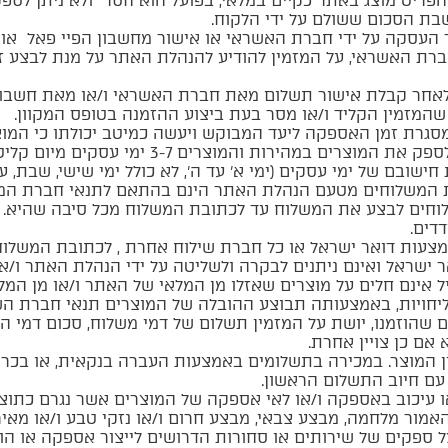
הפריט מוצג באתר כקיים במלאי, בפועל הוא חסר ולא ניתן לספ
ת הסכום ששולם על ידי הלקוח.
 העסקה על ידי חברת האשראי או אישור מחשבון הפיי פאל או ש
חברת האשראי, על המזמין להודיע להנהלת האתר על מנת לבצע ז
חר קבלת אישור תשלום מאת חברת האשראי ו/או מאת חשבון ה
שהמזמין הקליד ו/או מסר בעת ביצוע ההזמנה בטופס המקוון.
רת זמן האספקה ליעד המבוקש ויעשה כמיטב יכולתו כי המוצר
במהירות והמוצרים 3-7 ימי עסקים מיום קליטת ההזמנה
שובם של ימי עסקים (ימי א’ עד ה’, לא כולל ימי שישי, שבת, ערב
המשלוחים מטעם הנהלת האתר הינם בהתאם לתנאי חברת המשל
וחים לבצע את המשלוח עד לכתובת המשלוח מכל סיבה שהיא. 
דים.
עות דואר ישראל או כל חברת שילוח אחרת , לכתובת המשלוח
 ישראל ואינם ניתנים לבקרה ולשליטה על ידי הנהלת האתר ו/א
 אינם חלים על מוצרים שאזלו מן המלאי של האתר ו/או מן המלא
יחויות, באמצעותה תבוצע ההובלה של המוצרים תנאי חברת השל
 שהוזמנו, יושת על המזמין תשלום של דמי משלוח, סכום דמי 
אם כן צויין אחרת.
ן המוצר. במכירה בתשלומים באמצעות העברה בנקאית, או בכרט
ם חיוב התשלום הראשון.
או עיכוב באספקה ו/או לאי אספקה של המוצרים אשר נגרם כתוצ
 האמור מלחמה, מבצע צבאי, מבצע חרום ו/או נזקי טבע ו/או מא
 ספקים של שירותים או סחורות הדרושים לייצור אספקה או הוב