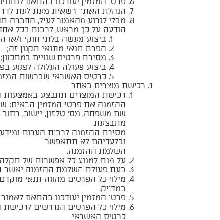
פרטי המזמין יעודכנו בהתאם לנתונים
הנהלת האתר רשאית מעת לעת לדרוש 
מבלי לגרוע מהאמור לעיל, החברה תה
הודעה על כך מראש, לרבות בכל אחד
ביצוע מעשה בלתי חוקי ו/או הפ
הפרת תנאי מתנאי תקנון זה;
מסירת פרטים שגויים במתכוון;
ביצוע פעולה העלולה לפגוע בפע
כרטיס האשראי שברשות המזמין
רכישת מוצרים באתר
רכישת המוצרים תתבצע באמצעות הוספ
ההזמנה את פרטי המזמין הבאים: שם 
שם משפחה, מס’ טלפון, יישוב, רחוב
מתבצעת
מסירת ההזמנה לרבות הערות ומידע ב
ובלעדיהם לא תתאפשר
השלמת ההזמנה.
על מנת למנוע כל אפשרות של תקלה ב
בעת פעולת השלמת ההזמנה יאשר המ
מילוי כל הפרטים מהווה תנאי מוקדם
במדויק.
פרטי המזמין יעודכנו בהתאם לאמור 
מילוי כל הפרטים הנדרשים לרכישת ה
כרטיס האשראי