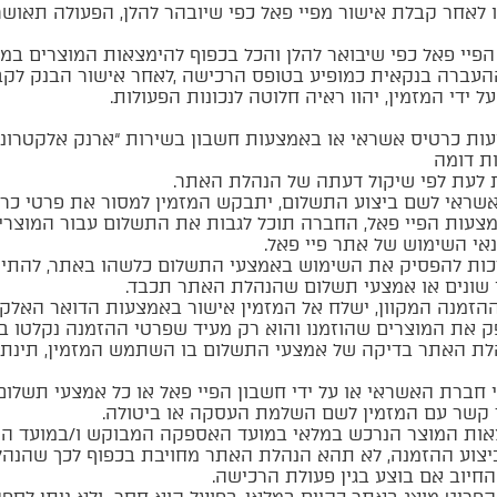
לאחר קבלת אישור מפיי פאל כפי שיובהר להלן, הפעולה תאושר 
הפיי פאל כפי שיבואר להלן והכל בכפוף להימצאות המוצרים במ
ההעברה בנקאית כמופיע בטופס הרכישה ,לאחר אישור הבנק ל
ידי המזמין, יהוו ראיה חלוטה לנכונות הפעולות.
ת כרטיס אשראי או באמצעות חשבון בשירות “ארנק אלקטרוני” 
ת דומה
ת לעת לפי שיקול דעתה של הנהלת האתר.
ראי לשם ביצוע התשלום, יתבקש המזמין למסור את פרטי כרטי
מצעות הפיי פאל, החברה תוכל לגבות את התשלום עבור המוצרי
אי השימוש של אתר פיי פאל.
ת להפסיק את השימוש באמצעי התשלום כלשהו באתר, להתיר 
י שונים או אמצעי תשלום שהנהלת האתר תכבד.
זמנה המקוון, ישלח אל המזמין אישור באמצעות הדואר האלקטר
ק את המוצרים שהוזמנו והוא רק מעיד שפרטי ההזמנה נקלטו ב
לת האתר בדיקה של אמצעי התשלום בו השתמש המזמין, תינתן
חברת האשראי או על ידי חשבון הפיי פאל או כל אמצעי תשלום
 קשר עם המזמין לשם השלמת העסקה או ביטולה.
ת המוצר הנרכש במלאי במועד האספקה המבוקש ו/במועד ההזמנה
יצוע ההזמנה, לא תהא הנהלת האתר מחויבת בכפוף לכך שהנה
חיוב אם בוצע בגין פעולת הרכישה.