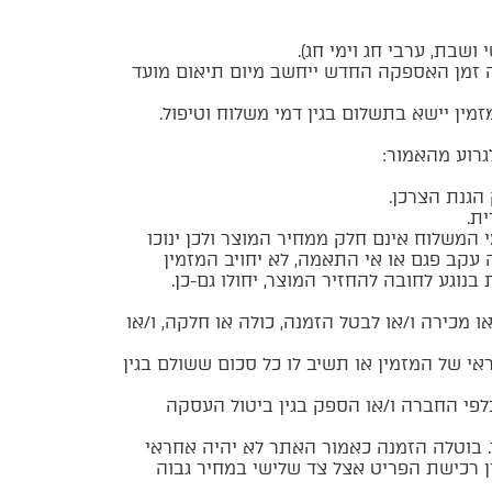
ושבת, ערבי חג וימי חג).
 זמן האספקה החדש ייחשב מיום תיאום מועד
ין יישא בתשלום בגין דמי משלוח וטיפול.
גרוע מהאמור:
ת.
י המשלוח אינם חלק ממחיר המוצר ולכן ינוכו
וך. במקרה של ביטול עסקה עקב פגם או אי התאמה, לא יחויב המזמין
נוגע לחובה להחזיר המוצר, יחולו גם-כן.
מכירה ו/או לבטל הזמנה, כולה או חלקה, ו/או
י של המזמין או תשיב לו כל סכום ששולם בגין
פי החברה ו/או הספק בגין ביטול העסקה
. בוטלה הזמנה כאמור האתר לא יהיה אחראי
ין רכישת הפריט אצל צד שלישי במחיר גבוה