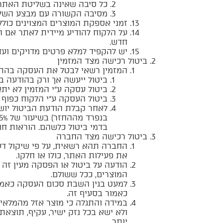
כל סיבה שאינה בשליטת האתר 
מסיבה הקשורה עם מבצע השלי
זמני אספקת המוצרים המצוינים כוללים
על הלקוח להודיע מיידית לאתר אם
חדש.
יש להקפיד למלא פרטים מדויקים ועדכ
ביטול רכישה מצד המזמין
המזמין רשאי לבטל את העסקה בהתאם
ביטול ייעשה אך ורק בהודעה 
ביטול עסקה ע”י המזמין לא יתאפשר ברכ
ביטול העסקה ע”י הלקוח כפוף 
לאחר קבלת הודעת הביטול יושב 
בדמי ביטול כלשהם. הוראות חוק
ביטול רכישה מצד החברה
החברה תהא רשאית, על פי שיקול דעתה
את פעילות האתר, כולו או חלקו.
הודעה על ביטול או הפסקה מעין זה 
המוצרים, ככל ששולם.
למעט בגין השבת סכום העסקה כאמור
כאמור בסעיף זה.
במידה והתגלה כי מוצר אזל מהמלאי,
ולא ישא בכל נזק ישיר, עקיף, תוצאת
יותר.