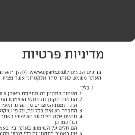
מדיניות פרטיות
ברוכים הבאים לwww.uparts.co.il (להלן: “האתר”). האתר מופעל ע”י אוניברסל פרטס א.ב בעמ (ח.פ 511889917) (להלן: “הנהלת האתר” או “החברה”).
האתר משמש כאתר סחר אלקטרוני אשר מציע, (בין 
כללי
האמור בתקנון זה מתייחס באופן שווה
הוראות תקנון זה ותנאי השימוש המ
את הזמנת המוצרים מן האתר ומעידים
החברה רשאית בכל עת, על פי שיקול 
תנאים אלה חלים על השימוש באתר ו
וכו’) כמו כן
הם חלים על השימוש באתר, בין באמ