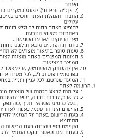
האתר
(להלן: “ההוראות”), למעט במקרים 
החברה והנהלת האתר עושים כמיטב יכ
עלולים
להופיע באתר בתום לב וללא כוונת זד
באחריות כלשהי הנובעת
מאי הדיוקים ו/או או השגיאות.
כותרות הפרקים מובאות לשם נוחות 
טעות סופר בתיאור מוצר/ים לא תחיי
תמונות המוצרים באתר מוצגות לצורכי 
המוצר במציאות.
אין להעתיק ולהשתמש, או לאפשר לא
בפרסומי דפוס וכיו”ב, לכל מטרה אחר
המועד שנרשם, לכל עניין ועניין, במ
הרשמה לאתר
על מנת לבצע הזמנה של מוצרים מומ
כל אדם, לרבות חברה, רשאי להשתמש 
, בעל כרטיס אשראי תקף ,שהונפק ע”
הרישום הינו חד פעמי, כאשר לאחריו
בעת הרישום באתר על המזמין להזין
הסיסמא
הקיימת כפי שהוזנה בעת הרישום הר
בעתיד אם וכאשר יבקש המזמין לרכוש