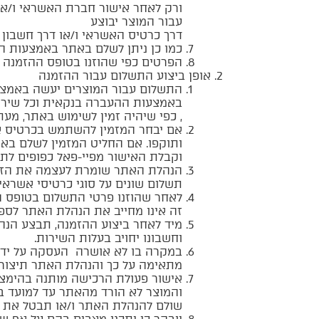
ורק לאחר אישור חברת האשראי ו/או 
עבור המוצר יבוצע
דרך כרטיס האשראי ו/או דרך חשבון 
כמו כן ניתן לשלם באתר באמצעות 
הפרטים כפי שהוזנו בטופס ההזמנה על 
אופן ביצוע התשלום עבור ההזמנה
התשלום עבור המוצרים יעשה באמצעו
באמצעות ההעברה בנקאית וכל שירו
, כפי שיהיה זמין לשימוש באתר, מע
אם יבחר המזמין להשתמש בכרטיס אש
ותוקפו. אם החליט המזמין לשלם בא
וקבלת האישור מפיי-פאל כפופים לתנ
הנהלת האתר שומרת לעצמה את הזכו
תשלום שונים על סוגי כרטיסי אשרא
לאחר שהוזנו פרטי התשלום בטופס הה
זה אינו מחייב את הנהלת האתר לספ
מיד לאחר ביצוע ההזמנה, תבצע הנה
וחשבונו יחויב בעלות השירות.
במקרה בו לא אושרה העסקה על ידי 
מתאימה על כך והנהלת האתר תיצור
אישור פעולת הרכישה מותנה בהימצאו
והמוצר לא הורד מהאתר עד למועד ב
שולם להנהלת האתר ו/או תבטל את ה