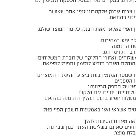
ק אותו, במקרים אלו תבוטל העסקה ולמזמין לא
ירות ארנק אלקטרוני זמין אחר שאושר.
יכוי בהתאם.
פיי פאל,או מאת הבנק, כלומר המוצר שולם,
 יגיע במהירות.
י חג וימי חג).
וחים, ואזורי החלוקה של חברת המשלוחים .
הנהלת האתר תודיע למזמין ותפעל למציאת
 שמסר המזמין בעת ביצוע ההזמנה. המוצרים
ו הספקים.
י של הספק הרלוונטי.
יחויות יחייבו את הלקוח.
המשלוח יופיע בתום תהליך ההזמנה בהתאם
יס אשראי ו/או באמצעות חשבון הפיי פאל.
אה מאחת הסיבות להלן:
ירועים שאינם בשליטת האתר כגון שביתות
לת מוצר.