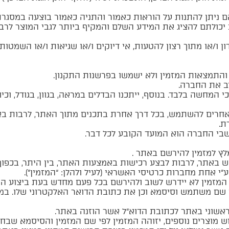
בהם ניתן להתנות על הוראות כאמור והתניה כאמור בוצעה במס
ולתם להציג את המידע השלם והמקיף ביותר לגבי המוצר לרבות
ון ו/או מתוך רצון להטעות, אי דיוקים ו/או שגיאות ו/או השמט
והתמצאות המזמין ולא ישמשו בפרשנות התקנון.
ב את החברה.
המחשה בלבד. בנוסף, ייתכנו הבדלים במראה, בגוון, בגודל, וכיו”
חרים להשתמש, בכל דרך אחרת בתכנים מתוך האתר, לרבות באת
ת.
חשבי החברה הוא המועד הקובע לכל דבר.
לץ למזמין להירשם באתר .
באתר, לרבות לבצע רכישות באמצעות האתר, בין היתר, בכפוף 
י אחת מחברות כרטיסי האשראי (לעיל ולהלן: “המזמין”).
 המזמין לא יידרש לשוב ולהירשם בכל פעם מחדש בעת ביצוע הר
 שם משתמש וסיסמא וכן את כתובת הדואר האלקטרוני שלו. במי
אשוני באתר לכתובת הדוא”ל אשר הוזנה באתר.
 מוצרים נוספים, יזוהה המזמין לפי שם המזמין והסיסמא שבחר