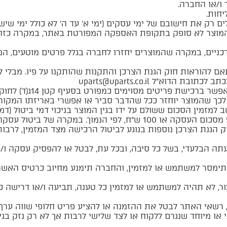
ו/או החברה.
חות.
 רק את חישובם של ימי עסקים (ימי א’ עד ה’ לא כולל ימי שישי 
 המוצר לא סופק בתקופת האספקה המפורטת באתר, במקרה כזה
ניים, במקרה שהמוצרים יחזרו לחברה בגלל פרטים מוטעים, המזמ
 להוראות חוק הגנת הצרכן והתקנות שהותקנו על פיו. מבלי ל
בכתב לכתובת הדוא”ל
uparts@uparts.co.il
ישת פריטים מסוימים כמפורט בסעיף קטן 14ג(ד) לחוק הגנת הצרכן.
לכך שהמוצר יוחזר ככל שהדבר סביר או אפשרי באריזתו המקורי
למזמין הסכום ששולם על ידו בגין המוצר בניכוי דמי ביטול (דמ
בנפרד מההחזר) בשיעור של 5% מסכום העסקה או 100 ש”ח, לפי הנמ
 הגנת הצרכן נוספות בנוגע לביטול הרכישה מצד המזמין, לרבות ב
 הבלעדי, בשל כל סיבה, ובכל עת, לבטל או להפסיק עסקה ו/או 
תימסר למשתמש או למזמין, והחברה תימנע מחיוב כרטיס האשרא
, לא תהיה למשתמש או למזמין כל טענה, תביעה ו/או דרישה כל
 רשאי האתר לבטל את ההזמנה או להציע פריט חלופי שווה ערך
י או מיוחד שנגרם ללקוח או לצד שלישי לרבות אך לא רק נזק בג