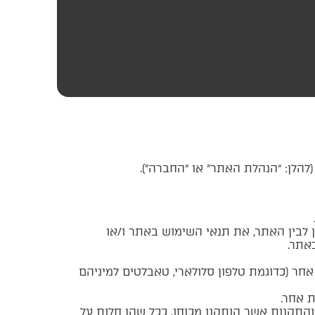
לבין האתר, את תנאי השימוש באתר ו/או
אתר.
ר (כדוגמת טלפון סלולארי, טאבלטים למיניהם
 אחר.
הצרכן, התשמ”א-1981 (להלן: “חוק הגנת הצרכן”) והתקנות אשר הותקנו מכוחו, ככל שהן חלות על