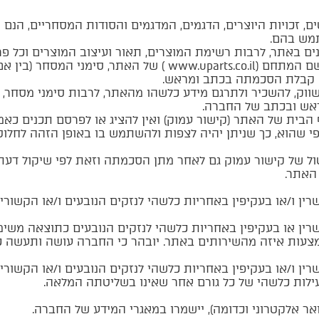
נטים, זכויות היוצרים, הדגמים, המדגמים והסודות המסחריים, ה
מש בהם.
נים באתר, לרבות רשימת המוצרים, תאור ועיצוב המוצרים וכל 
זכויות אלה חלות גם על שם האתר ושם המתחם (ww.uparts.co.il
 קבלת הסכמתה בכתב ומראש.
לשווק, להשכיר ולתרגם מידע כלשהו מהאתר, לרבות סימני מסחר,
ראש ובכתב של החברה.
הבית של האתר (קישור עמוק) ואין להציג או לפרסם תכנים כא
י שהוא, כך שניתן יהיה לצפות ולהשתמש בו באופן הזהה לחלוט
ל של קישור עמוק גם לאחר מתן הסכמתה וזאת לפי שיקול דעת
 האתר.
ין ו/או בעקיפין באחריות כלשהי לנזקים הנובעים ו/או הקשורי
שרין או בעקיפין באחריות כלשהי לנזקים הנובעים כתוצאה מש
אמצעות איזה מהשירותים באתר. יובהר כי החברה עושה ותעשה 
ין ו/או בעקיפין באחריות כלשהי לנזקים הנובעים ו/או הקשורי
לות כלשהי של כל גורם אחר שאינו בשליטתה המלאה.
אר אלקטרוני וכדומה), יישמרו במאגרי המידע של החברה.