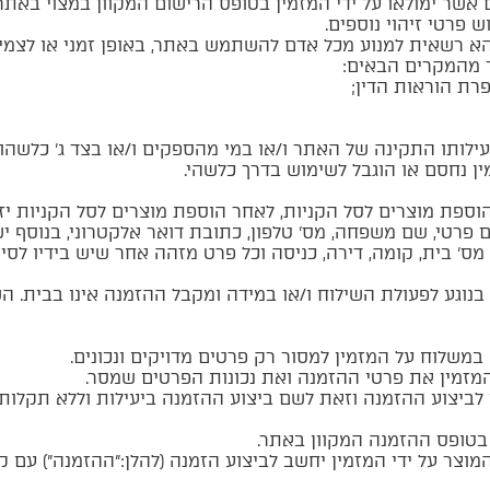
 אשר ימולאו על ידי המזמין בטופס הרישום המקוון במצוי באתר.
פרטי זיהוי נוספים.
א רשאית למנוע מכל אדם להשתמש באתר, באופן זמני או לצמית
 מהמקרים הבאים:
רת הוראות הדין;
ילותו התקינה של האתר ו/או במי מהספקים ו/או בצד ג’ כלשהו;
 נחסם או הוגבל לשימוש בדרך כלשהי.
ת מוצרים לסל הקניות, לאחר הוספת מוצרים לסל הקניות יזין
פרטי, שם משפחה, מס’ טלפון, כתובת דואר אלקטרוני, בנוסף י
 מס’ בית, קומה, דירה, כניסה וכל פרט מזהה אחר שיש בידיו ל
נוגע לפעולת השילוח ו/או במידה ומקבל ההזמנה אינו בבית. 
משלוח על המזמין למסור רק פרטים מדויקים ונכונים.
זמין את פרטי ההזמנה ואת נכונות הפרטים שמסר.
 לביצוע ההזמנה וזאת לשם ביצוע ההזמנה ביעילות וללא תקלות 
בטופס ההזמנה המקוון באתר.
מוצר על ידי המזמין יחשב לביצוע הזמנה (להלן:”ההזמנה”) עם