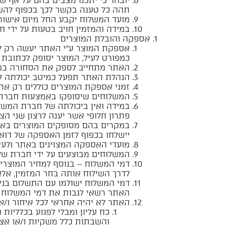
יובהר כי יתכנו מצבים בהם על אף ש
תהה כל טענה בקשר לכך בכפוף להשב
מועד המשלוח יקבע החל מיום אישור
במידה והמזמין חויב בטעות על ידי 
אספקה והובלת המוצרים
אספקת המוצר ע”י האתר יעשה רק לא
כמפורט לעיל, המוצר יסופק לכתובת 
האתר מתחייב לספק את הסחורה במסג
הנהלת האתר תפעל כמיטב יכולתה לספק את המוצרים 
זמני אספקת המוצרים כוללים רק את חי
המשלוחים שיסופקו באמצעות חברת 
במידה ואין ביכולתה של חברת המשל
פתרון חלופי אשר יענה לרצון שני הצד
במקרים בהם מסופקים המוצרים באמצ
יישלחו בכפוף לזמן האספקה של דואר
מועדי האספקה המצוינים באתר ולעיל
המשלוחים מבוצעים על ידי חברת של
דמי המשלוח – בנוסף למחיר המוצרים
לדרך השילוח אותה בחר המזמין, אלא 
דמי המשלוח ישולמו עם התשלום בגי
האתר רשאי לגבות את דמי המשלוח ע
האתר לא יהיה אחראי לכל איחור ו/
כח עליון ומבלי לפגוע בכלליות
והשבתות כלל משקיות ו/או אצל