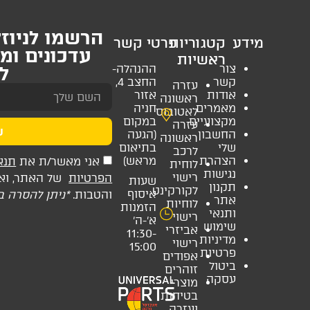
הרשמו לניוזל
מידע
קטגוריות
פרטי קשר
עדכונים ומ
ראשיות
צור
ההנהלה-
למ
קשר
החצב 4,
עזרה
אודות
אזור
ראשונה
מאמרים
חניה
לאטובוס
מקצועיים
במקום
עזרה
ש
החשבון
(הגעה
ראשונה
שלי
בתיאום
לרכב
הצהרת
מראש)
אני מאשר/ת את
תנא
לוחית
נגישות
רישוי
הפרטיות
של האתר, ואני
שעות
תקנון
לקורקינט
איסוף
והטבות.
*ניתן להסרה 
אתר
לוחיות
הזמנות
ותנאי
רישוי
א’-ה’
שימוש
אביזרי
11:30-
מדיניות
רישוי
15:00
פרטיות
אפודים
ביטול
זוהרים
עסקה
מוצרי
בטיחות
ועזרה