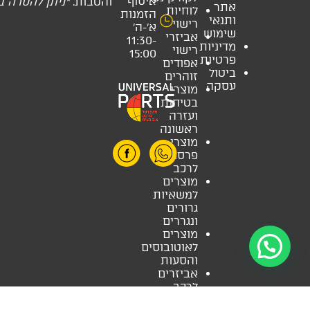
איסוף
והטבות.
*ניתן להסרה 
אתר
לוחיות
הזמנות
ותנאי
רישוי
א’-ה’
שימוש
אביזרי
11:30-
מדיניות
רישוי
15:00
פרטיות
אפודים
ביטול
זוהרים
עסקה
מוצרי
בטיחות
ועזרה
ראשונה
מוצרי
פרסום
לרכב
מוצרים
למשאיות
גרורים
ונגררים
מוצרים
לאוטובוסים
והסעות
אביזרים
לרכב