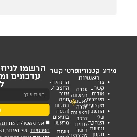
הרשמו לניוזל
מידע
קטגוריות
פרטי קשר
עדכונים ומ
ראשיות
צור
ההנהלה-
למ
קשר
החצב 4,
עזרה
אודות
אזור
ראשונה
מאמרים
חניה
לאטובוס
מקצועיים
במקום
עזרה
ש
החשבון
(הגעה
ראשונה
שלי
בתיאום
לרכב
הצהרת
מראש)
אני מאשר/ת את
תנא
לוחית
נגישות
רישוי
הפרטיות
של האתר, ואני
שעות
תקנון
לקורקינט