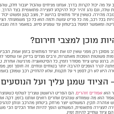
ב על מה יכול לקרות בדרך. אנחנו מניחים שהכול יעבור חלק, ש
שלה, וגם נהג זהיר יכול להיקלע לעצירה פתאומית בצד הדרך, 
בה מהירה. כשאין ציוד מתאים בהישג יד, מצב קטן ופשוט יכול ל
היות בכל רכב, מה כל פריט עושה ולמה הוא כל כך משמעותי. הצי
ה ומאפשר לפעול בביטחון עד שמגיע סיוע. במאמר הזה נעבור ע
יות מוכן למצבי חירום?
 מסוכן רק מפני שאין לנו את הציוד המתאים בזמן אמת, הכביש
ות פשוטות הופכות מאתגרות, ורבים מגלים בדיוק אז שחסר להם
 ברגע שיש ציוד מסודר וזמין, כל הסיטואציה מרגישה אחרת. טי
נה לגרר הופכים להרבה יותר בטוחים ונוחים. זה חוסך זמן, מפ
 היא לא רק לסמן וי על תקנות, אלא להחזיק רכב שמוכן באמת
 הציוד שמגן עליך ועל הנוסעים
ר הוא
אפודים זוהרים
. הם הפריט הראשון שצריך לשלוף כשעוצר
אפוד הוא מה שמוודא שנהגים אחרים רואים אותנו בזמן. דקה אח
 אזהרה תקין. המשולש יוצר מרחק ביטחון מהרכב ונותן לנהגי
ירה לעצירה פתאומית, המשולש הופך להיות אחד הכלים הכי מש
הם ציוד שחייב להיות זמין.