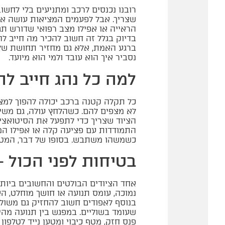
רובנו נכנסים לרכב ומתניעים בלי לחשו
שצריך. אבל לפעמים המציאות עושה את 
הראייה או אפילו מצב רפואי שדורש תגו
בדיוק בגלל זה חשוב להכיר מה חייב ל
ברגע האמת, אלא גם מחזיר תחושת שליט
נסביר איך הוא עובד ולמי הוא מיועד.
למה כל נהג חייב לה
כל תקלה קטנה ברכב יכולה להפוך למצב
לא מצפים להם. כשהלחץ עולה, גם משימ
הציוד שצריך כדי לתפעל את הסיטואציה.
התמודדות עם פציעה קלה או אפילו המת
כשמשהו משתבש. בסופו של דבר, המטרה
בטיחות לפני הכול –
אחד הציודים הבולטים והחשובים ביות
נמוכה, עומס תנועה או חושך מוחלט, ה
בנוסף לאפודים חשוב להחזיק גם משולש
שעומד בשוליים. במפגש בין תנועה מה
פנס חזק, מטף כיבוי ומטען נייד לטלפון 