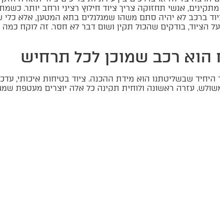
קינים, אנשי תחזוקה צריך ציוד חילוץ רציני ורחב יותר. כשמת
יוד ברכב לא יהיה סתם משהו שמגלגלים בתא המטען, אלא כלי 
 הציוד, בודקים שהכול תקין ושום דבר לא חסר. זה לוקח כמה ד
 הוא רכב שמוכן לכל תרחיש
היחיד שבשליטתנו הוא מידת ההכנה. ציוד בטיחות איכותי, עדכני
, משולש, עזרה ראשונה ולוחית תקינה כל אלה יוצרים מעטפת שמג
יוד תקין ומתאימים אותו לסגנון הנהיגה, החוויה על הכביש 
 רק עניין של החוק הוא אחריות אישית