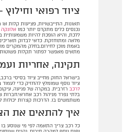
ציוד רפואי וחילוץ 
תאונות, התייבשויות, פציעות קלות או 
נכנסים כלים מתקדם יותר כמו
אלונקה 
ללכת, והיא הופכת להיות משמעותית ב
מלאה ומתוחזקת. כדאי לבדוק תאריכים,
באמת מוכן לחירום.בחלק מהמקרים מומלץ
מתאים מאפשר לפתור תקלות פשוטות ב
תקינה, אחריות ועמ
בישראל החוק מחייב ציוד בסיסי ברכב, 
ציוד נוסף שמומלץ להחזיק כדי לעמוד 
לרכב
רזרבית. במקרה של פגיעה, עיקום א
בלתי נפרד מניהול רכב אחראי.חברות שמ
משתמשים בו. הדרכות קצרות יכולות למ
איך להתאים את הצי
כל רכב צריך התאמה לפי מי שנוסע בו ו
ופנס נוסף למקרה חירום. נהגים שנוסעי