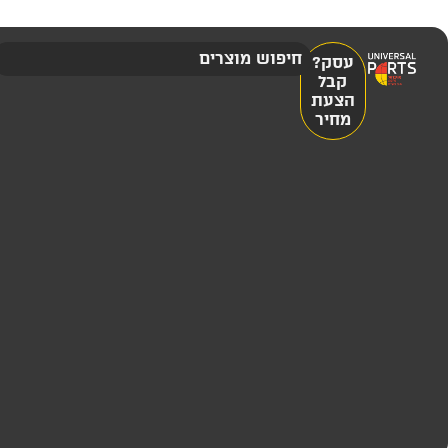
עסק?
קבל
הצעת
מחיר