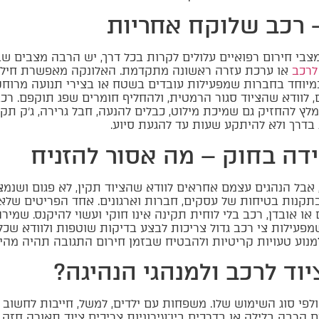
– רכב שלוקח אחריות
מצבי חירום רפואיים עלולים לקרות בכל דרך, יש הרבה מצבים ש
לרכב
או ערכת עזרה ראשונה מתקדמת. האלונקה מאפשרת חילוץ
מיוחד בחברות שמפעילות עובדים בשטח או בצירי תנועה מרוחק
 לוודא שהציוד סגור הרמטית, ולהחליף חומרים שפג תוקפם. רכ
 להחזיק גם שמיכת מילוט, כבלים להנעה, חבל גרירה, ג'ק תקין
דרך ולא להיתקע שעות עד להגעת סיוע.
ידה בחוק – מה אסור להזניח
אבל הנהגים עצמם אחראים לוודא שהציוד תקין, לא פגום ושנמצא
בתקנות בטיחות של עסקים, חברות וארגונים. אחד הפריטים שלא
ו אובדן, רכב בלי לוחית תקינה אינו חוקי ועשוי להיקנס. שמיר
פעילות צי רכב גדול צריכות לבצע בדיקות שוטפות ולוודא שכל נ
נוע טעויות קריטיות ולהבטיח שבזמן חירום התגובה תהיה מהירה
וד לרכב ולמנהגי הנהיגה?
לפי סוג השימוש שלו. משפחות עם ילדים, למשל, חייבות לחשוב 
ם הרבה בלילה או בדרכים בין־עירוניות צריכים ציוד תאורה חזק