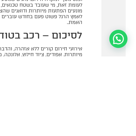
לעומת זאת, מי שעובד בשטח טכנאים, מת
מונעים הפתעות מיותרות ודואגים שהצ
לאמץ הרגל פשוט פעם בחודש עוברים על
האמת..
לסיכום – רכב בטוח
אירועי חירום קורים ללא אזהרה, והדבר 
מיותרות. אפודים, ציוד חילוץ, אלונקה
כשמשקיעים מחשבה מראש, שומרים על צ
יותר. בסופו של דבר, רכב בטוח הוא לא